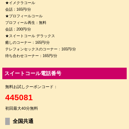
★イメクラコール
会話：165円/分
★プロフィールコール
プロフィール再生：無料
会話：200円/分
★スイートコール デラックス
癒しのコーナー：165円/分
テレフォンセックスのコーナー：165円/分
待ち合わせコーナー：165円/分
スイートコール電話番号
無料お試しクーポンコード：
445081
初回最大40分無料
全国共通