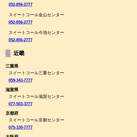
052-856-2777
スイートコール金山センター
052-856-2777
スイートコール今池センター
052-856-2777
近畿
三重県
スイートコール三重センター
059-343-7777
滋賀県
スイートコール滋賀センター
077-503-3777
京都府
スイートコール京都センター
075-330-7777
大阪府