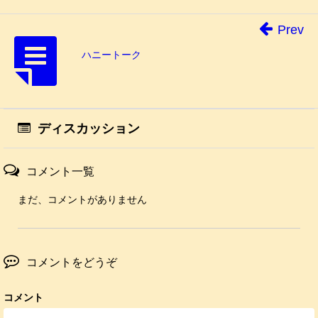
Prev
ハニートーク
ディスカッション
コメント一覧
まだ、コメントがありません
コメントをどうぞ
コメント