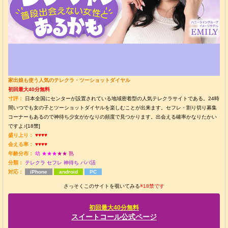
家出娘も使う人気のテレクラ・ツーショットダイヤル
初回最大40分無料
寸評：
日本全国にセンターが設置されている地域密着型の人気テレクラサイトである。24時
間いつでも女の子とツーショットダイヤルを楽しむことが出来ます。セフレ・割り切り募集
コーナーもあるので神待ち少女がかなりの頻度で見つかります。出会える確率かなりたかい
ですよ♪[18禁]
盛り上り：
♥♥♥♥
会える率：
♥♥♥♥
年齢分布：
幼
★★★
★★
熟
分類：
テレクラ
セフレ
神待ち
パパ活
対応：
iPhone
android
PC
さっそくこのサイトを覗いてみる
※18禁です
初回最大40分無料
スイートコール公式ページ