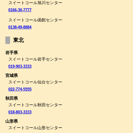
スイートコール旭川センター
0166-30-7777
スイートコール函館センター
0138-49-8884
東北
岩手県
スイートコール岩手センター
019-903-3333
宮城県
スイートコール仙台センター
022-774-5555
秋田県
スイートコール秋田センター
018-803-3333
山形県
スイートコール山形センター