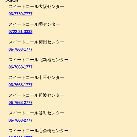
スイートコール大阪センター
06-7730-7777
スイートコール堺センター
0722-31-3333
スイートコール梅田センター
06-7668-1777
スイートコール北新地センター
06-7668-1777
スイートコール十三センター
06-7668-1777
スイートコール難波センター
06-7668-2777
スイートコール谷町センター
06-7668-2777
スイートコール心斎橋センター