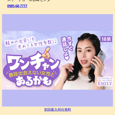
0985-68-7777
初回最大40分無料