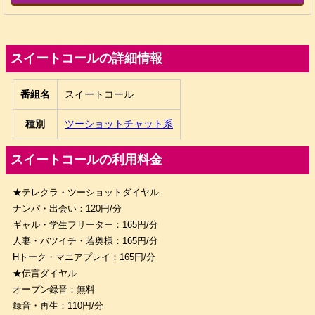
スイートコールの詳細情報
番組名
スイートコール
種別
ツーショットチャット系
スイートコールの利用料金
★テレクラ・ツーショットダイヤル
ナンパ・出会い：120円/分
ギャル・学生フリーター：165円/分
人妻・バツイチ・若奥様：165円/分
Hトーク・マニアプレイ：165円/分
★伝言ダイヤル
オープン録音：無料
録音・再生：110円/分