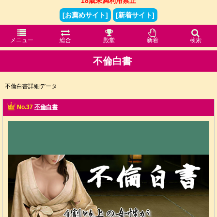
18歳未満利用禁止
[お薦めサイト]
[新着サイト]
メニュー
総合
殿堂
新着
検索
不倫白書
不倫白書詳細データ
No.37
不倫白書