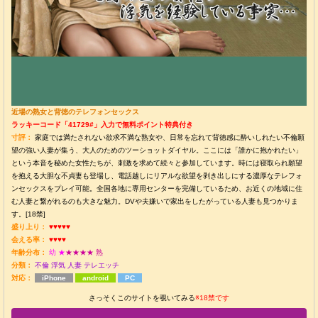
近場の熟女と背徳のテレフォンセックス
ラッキーコード「41729#」入力で無料ポイント特典付き
寸評：
家庭では満たされない欲求不満な熟女や、日常を忘れて背徳感に酔いしれたい不倫願
望の強い人妻が集う、大人のためのツーショットダイヤル。ここには「誰かに抱かれたい」
という本音を秘めた女性たちが、刺激を求めて続々と参加しています。時には寝取られ願望
を抱える大胆な不貞妻も登場し、電話越しにリアルな欲望を剥き出しにする濃厚なテレフォ
ンセックスをプレイ可能。全国各地に専用センターを完備しているため、お近くの地域に住
む人妻と繋がれるのも大きな魅力。DVや夫嫌いで家出をしたがっている人妻も見つかりま
す。[18禁]
盛り上り：
♥♥♥♥♥
会える率：
♥♥♥♥
年齢分布：
幼
★
★★★★
熟
分類：
不倫
浮気
人妻
テレエッチ
対応：
iPhone
android
PC
さっそくこのサイトを覗いてみる
※18禁です